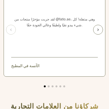
لقد جربت مؤخرًا منتجات من @fatio.ae، وهي مذهلة! كل
شيء يبدو نقيًا ولطيفًا وعالي الجودة حقًا.
الآنسة في المطبخ
شركاؤنا من العلامات التجارية