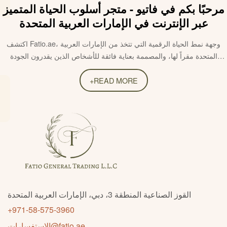
مرحبًا بكم في فاتيو - متجر أسلوب الحياة المتميز
عبر الإنترنت في الإمارات العربية المتحدة
اكتشف Fatio.ae، وجهة نمط الحياة الرقمية التي تتخذ من الإمارات العربية
المتحدة مقراً لها، والمصممة بعناية فائقة للأشخاص الذين يقدرون الجودة
والراحة وأهمية الحياة اليومية. من
الإكسسوارات الأنيقة
وحقائب الجلد الأصلي
إلى أثاث المكاتب المريح، ومستلزمات الأطفال، وديكور المنزل، ومنتجات
+
READ MORE
العناية بالصحة،
والعناية بالبشرة الطبيعية
، تم اختيار كل مجموعة في فاتيو بعناية
فائقة لتجمع بين الجمال والوظيفة والثقة.
يقع مقر فاتيو في دبي ويقوم بالتوصيل في جميع أنحاء الإمارات العربية
المتحدة، ويجمع بين العلامات التجارية العالمية المتميزة المعروفة ببراعتها
ومتانتها وتصميمها الراقي. سواء كنت تبحث عن حقائب يد أنيقة عبر الإنترنت
في الإمارات العربية المتحدة، أو
كراسي مكتب
مريحة لمساحة عملك، أو هدايا
مدروسة، أو أساسيات العناية بالبشرة المناسبة لأنماط الحياة العصرية، تقدم
فاتيو منتجات مختارة بعناية وهدف.
أكثر من مجرد متجر عبر الإنترنت، تم بناء فاتيو حول فكرة أن المنتجات التي
القوز الصناعية المنطقة 3، دبي، الإمارات العربية المتحدة
نختارها يجب أن تدعم الطريقة التي نعيش بها، ونعمل، ونستريح، ونعتني بأنفسنا
+971-58-575-3960
وعائلاتنا. يتم اختيار كل قطعة لتوفير تجربة حياة أكثر راحة وأناقة وأصالة.
الاستفسارات@fatio.ae
تسوق عبر الإنترنت بثقة في فاتيو واستمتع بتجربة تسوق سلسة في الإمارات