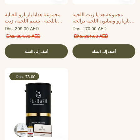
مجموعة هدايا زيت اللحية
مجموعة هدايا باربارو للعناية
باربارو وصابون اللحية برائحة
باللحية - بلسم اللحية، زيت
الصندل الشرقي - ثنائي طبيعي
اللحية، وصابون اللحية برائحة
سعر
سعر
Dhs. 309.00 AED
Dhs. 170.00 AED
للعناية باللحية مع زيوت مغذية
الصندل الشرقي - مجموعة
عادي
سعر
عادي
سعر
Dhs. 364.00 AED
Dhs. 201.00 AED
ومستخلصات عشبية للحية
عناية طبيعية لتنظيف اللحية
البيع
البيع
ناعمة وصحية ومهندمة
وترطيبها وتنعيمها ونموها
أضف إلى السلة
أضف إلى السلة
-
Dhs. 78.00