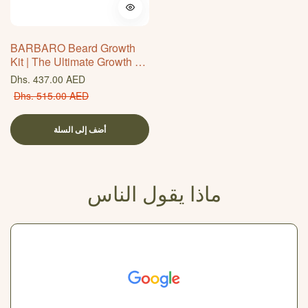
BARBARO Beard Growth
Kit | The Ultimate Growth &
Care Ritual
سعر
Dhs. 437.00 AED
عادي
سعر
Dhs. 515.00 AED
البيع
أضف إلى السلة
ماذا يقول الناس